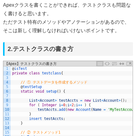
Apexクラスを書くことができれば、テストクラスも問題な
く書けると思います。
ただテスト特有のメソッドやアノテーションがあるので、
そこは新しく理解しなければいけないポイントです。
2.テストクラスの書き方
【Apex】テストクラスの書き方
1
@
isTest
2
private
class
testclass
{
3
4
// ① テストデータを作成するメソッド
5
@
testSetup
6
static
void
setup
(
)
{
7
8
List
<
Account
>
testAccts
=
new
List
<
Account
>
(
)
;
9
for
(
Integer
i
=
0
;
i
<
2
;
i
++
)
{
10
testAccts
.
add
(
new
Account
(
Name
=
'MyTestAccoun
11
}
12
insert 
testAccts
;
13
}
14
15
// ② テストメソッド1