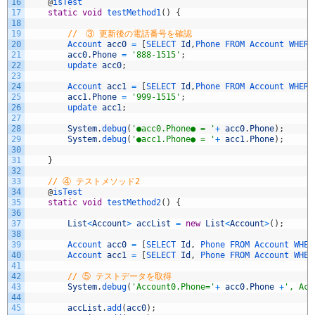
16
@
isTest
17
static
void
testMethod1
(
)
{
18
19
//　③ 更新後の電話番号を確認
20
Account 
acc0
=
[
SELECT 
Id
,
Phone 
FROM 
Account 
WHERE
21
acc0
.
Phone
=
'888-1515'
;
22
update 
acc0
;
23
24
Account 
acc1
=
[
SELECT 
Id
,
Phone 
FROM 
Account 
WHERE
25
acc1
.
Phone
=
'999-1515'
;
26
update 
acc1
;
27
28
System
.
debug
(
'●acc0.Phone● = '
+
acc0
.
Phone
)
;
29
System
.
debug
(
'●acc1.Phone● = '
+
acc1
.
Phone
)
;
30
31
}
32
33
// ④ テストメソッド2
34
@
isTest
35
static
void
testMethod2
(
)
{
36
37
List
<
Account
>
accList
=
new
List
<
Account
>
(
)
;
38
39
Account 
acc0
=
[
SELECT 
Id
,
Phone 
FROM 
Account 
WHER
40
Account 
acc1
=
[
SELECT 
Id
,
Phone 
FROM 
Account 
WHER
41
42
// ⑤ テストデータを取得
43
System
.
debug
(
'Account0.Phone='
+
acc0
.
Phone
+
', Acc
44
45
accList
.
add
(
acc0
)
;