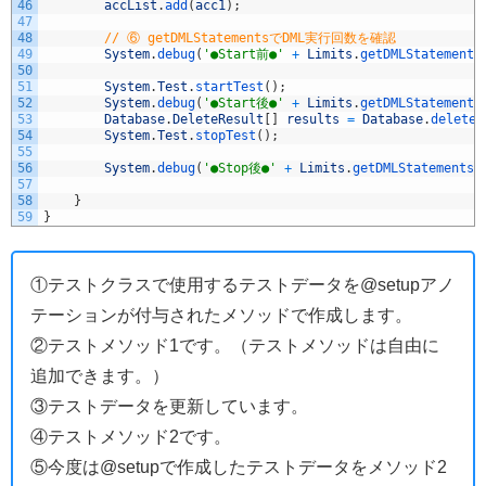
46
accList
.
add
(
acc1
)
;
47
48
// ⑥ getDMLStatementsでDML実行回数を確認
49
System
.
debug
(
'●Start前●'
+
Limits
.
getDMLStatements
50
51
System
.
Test
.
startTest
(
)
;
52
System
.
debug
(
'●Start後●'
+
Limits
.
getDMLStatements
53
Database
.
DeleteResult
[
]
results
=
Database
.
delete
(
54
System
.
Test
.
stopTest
(
)
;
55
56
System
.
debug
(
'●Stop後●'
+
Limits
.
getDMLStatements
(
57
58
}
59
}
①テストクラスで使用するテストデータを@setupアノ
テーションが付与されたメソッドで作成します。
②テストメソッド1です。（テストメソッドは自由に
追加できます。）
③テストデータを更新しています。
④テストメソッド2です。
⑤今度は@setupで作成したテストデータをメソッド2