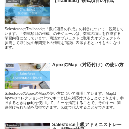
【Trailhead】数式項目の作成
Salesforce
SalesforceのTrailheadの「数式項目の作成」の解答について、説明して
います。「数式項目の作成」のモジュールは、数式の項目を作成する
学習内容になっています。商談オブジェクトに取引先オブジェクトを
参照して取引先の年間売上の情報を商談に表示するというものになり
ます。
ApexのMap（対応付け）の使い方
Apex
SalesforceのApexのMapの使い方について説明しています。Mapは
Apexのコレクションの1つでキーと値を対応付けることができます。参
照するときはget()を使用して、キーを指定することで、そのキーに関
連付けられた値を取得できます。put()で代入することができます。
Salesforce上級アドミニストレー
Salesforce