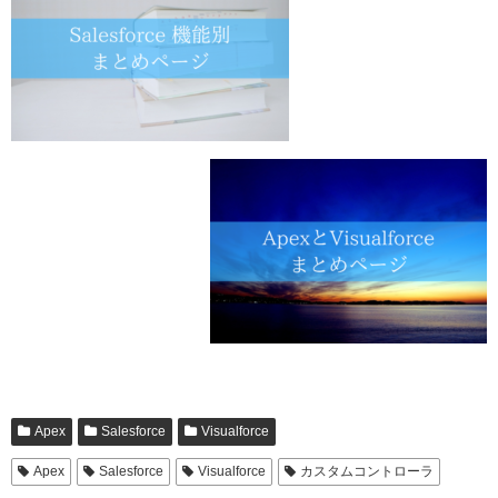
Apex
Salesforce
Visualforce
Apex
Salesforce
Visualforce
カスタムコントローラ