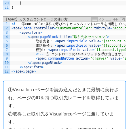
20
}
21
}
【Apex】カスタムコントローラの使い方
1
<
!
--
④
controller
属性で呼び出すカスタムコントローラを指定していま
2
<
apex
:
page 
controller
=
"CustomController"
tabStyle
=
"Account
3
<
apex
:
form
>
4
<
apex
:
pageBlock 
title
=
"取引先名セクション"
>
5
取引先名：
<
apex
:
inputField 
value
=
"{!account.na
6
電話番号：
<
apex
:
inputField 
value
=
"{!account.ph
7
種別：
<
apex
:
inputField 
value
=
"{!account.type}"
8
<
!
--
⑤
コントローラの
save
メソッドを呼び出します。
-
9
<
apex
:
commandButton 
action
=
"{!save}"
value
=
"sa
10
<
/
apex
:
pageBlock
>
11
<
/
apex
:
form
>
12
<
/
apex
:
page
>
①Visualforceページを読み込んだときに最初に実行さ
れ、ページのIDを持つ取引先レコードを取得していま
す。
②取得した取引先をVisualforceページに渡していま
す。