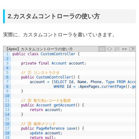
2.カスタムコントローラの使い方
実際に、カスタムコントローラを書いていきます。
【Apex】カスタムコントローラの使い方
1
public
class
CustomController
{
2
3
private
final
Account 
account
;
4
5
// ① コンストラクタ 
6
public
CustomController
(
)
{
7
account
=
[
SELECT 
Id
,
Name
,
Phone
,
Type 
FROM 
Accou
8
WHERE 
Id
=
:
ApexPages
.
currentPage
(
)
.
get
9
}
10
11
// ② 取引先レコードを取得
12
public
Account 
getAccount
(
)
{
13
return
account
;
14
}
15
16
// ③ 保存メソッド
17
public
PageReference 
save
(
)
{
18
update 
account
;
19
return
null
;