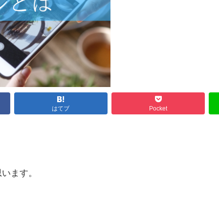
はてブ
Pocket
思います。