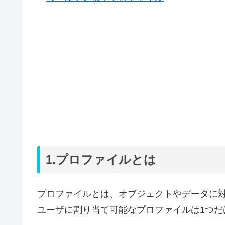
1.プロファイルとは
プロファイルとは、オブジェクトやデータに
ユーザに割り当て可能なプロファイルは1つだ