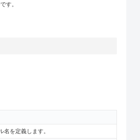
のです。
ル名を定義します。