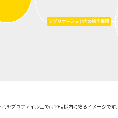
。
それをプロファイル上では10個以内に絞るイメージです