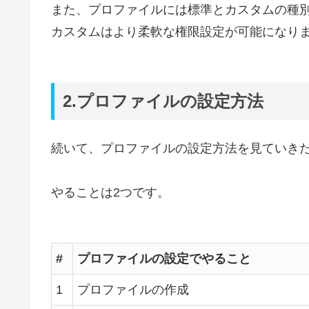
また、プロファイルには標準とカスタムの種別があ
カスタムはより柔軟な権限設定が可能になり
2.プロファイルの設定方法
続いて、プロファイルの設定方法を見ていき
やることは2つです。
#
プロファイルの設定でやること
1
プロファイルの作成