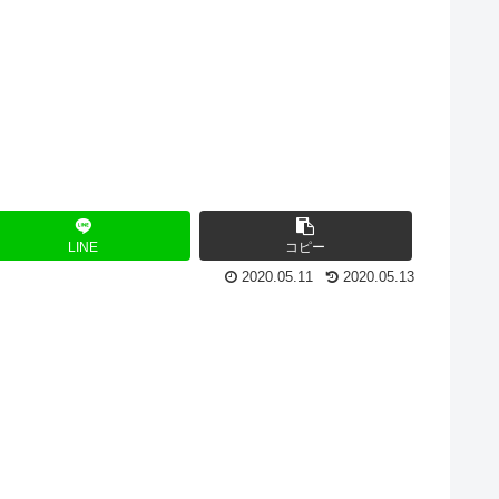
LINE
コピー
2020.05.11
2020.05.13