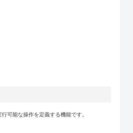
実行可能な操作を定義する機能です。