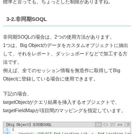
標準と言っても、ちょっとした制限がありますね。
3-2.非同期SOQL
非同期SOQLの場合は、2つの使用方法があります。
1つは、Big Objectのデータをカスタムオブジェクトに抽出
して、それをレポート、ダッシュボードなどで加工する方
法です。
例えば、全てのセッション情報を無造作に取得してBig
Objectに登録している場合に使用できます。
下記の場合、
targetObjectがクエリ結果を挿入するオブジェクトで、
targetFieldMapが項目間のマッピングを指定しています。
【Big Object】非同期SOQL
1
{
2
"query"
:
"SELECT End_Location_Lat__c, End_Location_Lon_