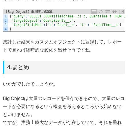
【Big Object】非同期のSOQL
1
{
"query"
:
"SELECT COUNT(fieldname__c) c, EventTime t FROM Lo
2
"targetObject"
:
"QueryEvents__c"
,
3
"targetFieldMap"
:
{
"c"
:
"Count__c"
,
"t"
:
"EventTime__c"
}
4
}
集計した結果をカスタムオブジェクトに登録して、レポー
トで見れば経時的な変化を出せそうですね。
4.まとめ
いかがでしたでしょうか。
Big Objectは大量のレコードを保存できるので、大量のレコ
ードが必要になるという機会を考えるところから始めない
といけません。
ですが、実務上膨大なデータが存在していて、それを垂れ