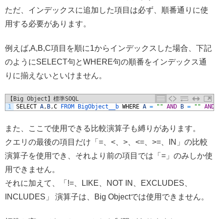
ただ、インデックスに追加した項目は必ず、順番通りに使
用する必要があります。
例えば,A,B,C項目を順に1からインデックスした場合、下記
のようにSELECT句とWHERE句の順番をインデックス通
りに揃えないといけません。
【Big Object】標準SOQL
1
SELECT
A
,
B
,
C
FROM 
BigObject__b 
WHERE
A
=
""
AND
B
=
""
AND
また、ここで使用できる比較演算子も縛りがあります。
クエリの最後の項目だけ「=、<、>、<=、>=、IN」の比較
演算子を使用でき、それより前の項目では「=」のみしか使
用できません。
それに加えて、「!=、LIKE、NOT IN、EXCLUDES、
INCLUDES」 演算子は、Big Objectでは使用できません。