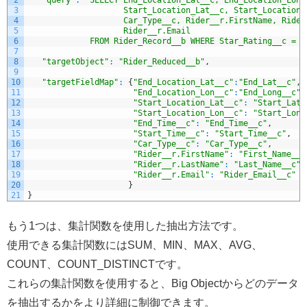
3
                    Start_Location_Lat__c, Start_Location_
4
                    Car_Type__c, Rider__r.FirstName, Rider
5
                    Rider__r.Email
6
             FROM Rider_Record__b WHERE Star_Rating__c = '
7
8
"targetObject"
:
"Rider_Reduced__b"
,
9
10
"targetFieldMap"
:
{
"End_Location_Lat__c"
:
"End_Lat__c"
,
11
"End_Location_Lon__c"
:
"End_Long__c"
,
12
"Start_Location_Lat__c"
:
"Start_Lat_
13
"Start_Location_Lon__c"
:
"Start_Long
14
"End_Time__c"
:
"End_Time__c"
,
15
"Start_Time__c"
:
"Start_Time__c"
,
16
"Car_Type__c"
:
"Car_Type__c"
,
17
"Rider__r.FirstName"
:
"First_Name__c
18
"Rider__r.LastName"
:
"Last_Name__c"
,
19
"Rider__r.Email"
:
"Rider_Email__c"
20
}
21
}
もう1つは、集計関数を使用した抽出方法です。
使用できる集計関数にはSUM、MIN、MAX、AVG、
COUNT、COUNT_DISTINCTです。
これらの集計関数を使用すると、Big Objectからどのデータ
を抽出するかをより詳細に制御できます。