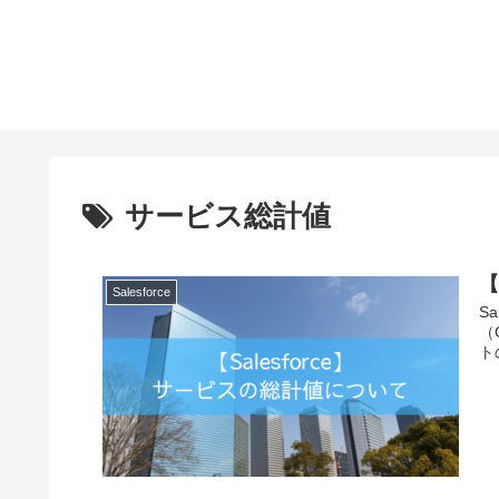
サービス総計値
【
Salesforce
S
（
ト